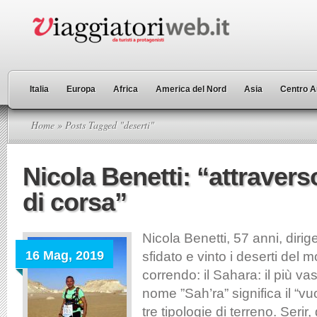
Italia
Europa
Africa
America del Nord
Asia
Centro A
Home
» Posts Tagged "deserti"
Nicola Benetti: “attraverso
di corsa”
Nicola Benetti, 57 anni, diri
16 Mag, 2019
sfidato e vinto i deserti del
correndo: il Sahara: il più va
nome ”Sah’ra” significa il “vuo
tre tipologie di terreno. Serir,