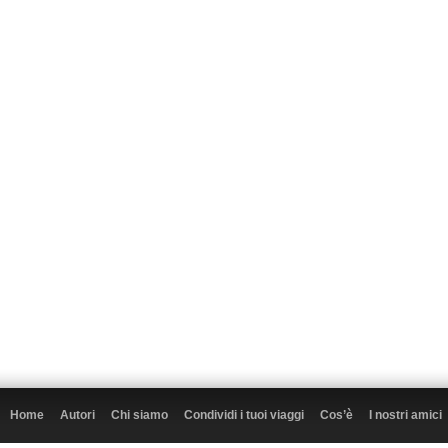
Home
Autori
Chi siamo
Condividi i tuoi viaggi
Cos’è
I nostri amici