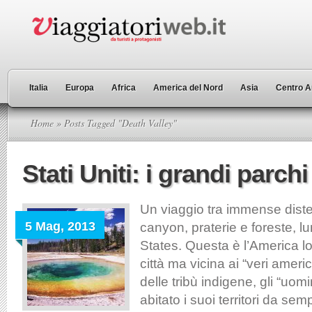
Italia
Europa
Africa
America del Nord
Asia
Centro A
Home
» Posts Tagged "Death Valley"
Stati Uniti: i grandi parchi
Un viaggio tra immense diste
5 Mag, 2013
canyon, praterie e foreste, lu
States. Questa è l’America l
città ma vicina ai “veri ameri
delle tribù indigene, gli “uom
abitato i suoi territori da se