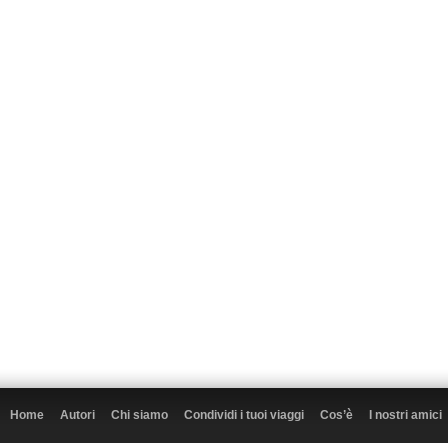
Home
Autori
Chi siamo
Condividi i tuoi viaggi
Cos’è
I nostri amici