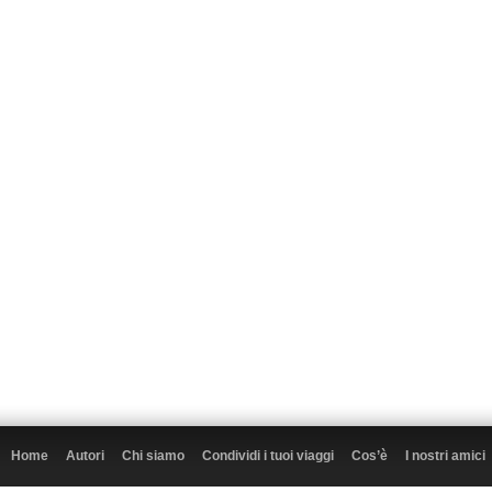
Home
Autori
Chi siamo
Condividi i tuoi viaggi
Cos’è
I nostri amici