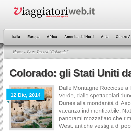
Italia
Europa
Africa
America del Nord
Asia
Centro A
Home
» Posts Tagged "Colorado"
Colorado: gli Stati Uniti d
Dalle Montagne Rocciose all
12 Dic, 2014
Verde, dalle spettacolari du
Dunes alla mondanità di As
vacanza indimenticabile. Nat
panorami mozzafiato che ri
West, antiche vestigia di popo