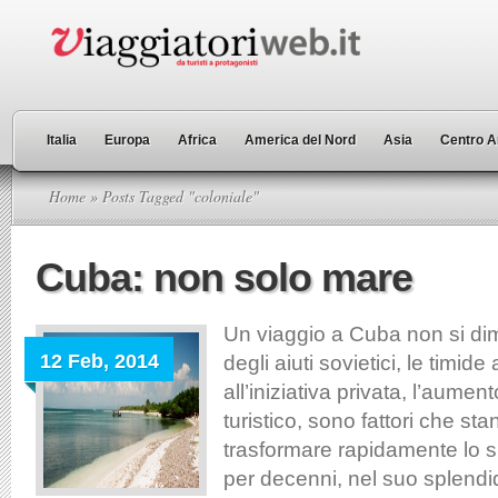
Italia
Europa
Africa
America del Nord
Asia
Centro A
Home
» Posts Tagged "coloniale"
Cuba: non solo mare
Un viaggio a Cuba non si dim
12 Feb, 2014
degli aiuti sovietici, le timide
all’iniziativa privata, l’aumen
turistico, sono fattori che s
trasformare rapidamente lo s
per decenni, nel suo splendi