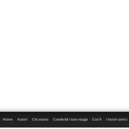
Home
Autori
Chi siamo
Condividi i tuoi viaggi
Cos’è
I nostri amici