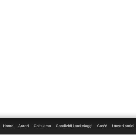
Home
Autori
Chi siamo
Condividi i tuoi viaggi
Cos’è
I nostri amici