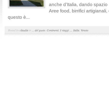
anche d’Italia, dando spazio 
Aree food, birrifici artigianali,
questo è...
Posted by
claudia
in
... del gusto
,
Continenti
,
I viaggi ...
,
Italia
,
Veneto