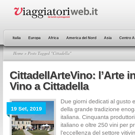
Italia
Europa
Africa
America del Nord
Asia
Centro A
Home
» Posts Tagged "Cittadella"
CittadellArteVino: l’Arte i
Vino a Cittadella
Due giorni dedicati al gusto 
19 Set, 2019
della grande tradizione eno
italiana. Cinquanta produttori d
italiano e oltre 250 vini per
l’eccellenza del settore vitiv