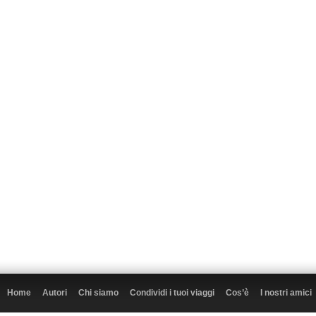
Home
Autori
Chi siamo
Condividi i tuoi viaggi
Cos’è
I nostri amici