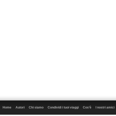
Home
Autori
Chi siamo
Condividi i tuoi viaggi
Cos’è
I nostri amici