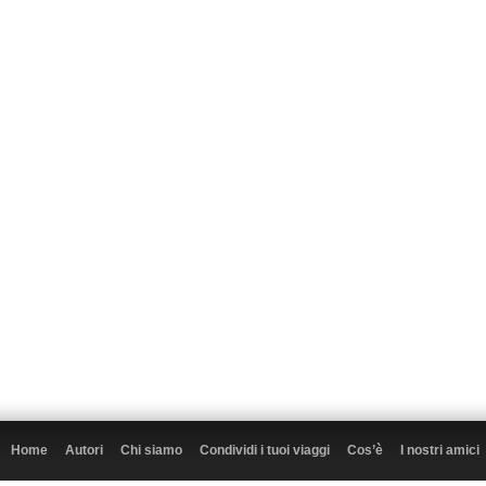
Home
Autori
Chi siamo
Condividi i tuoi viaggi
Cos’è
I nostri amici