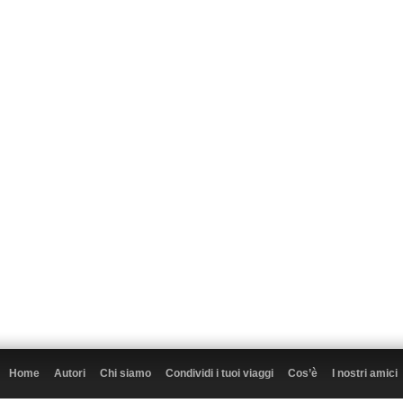
Home
Autori
Chi siamo
Condividi i tuoi viaggi
Cos’è
I nostri amici