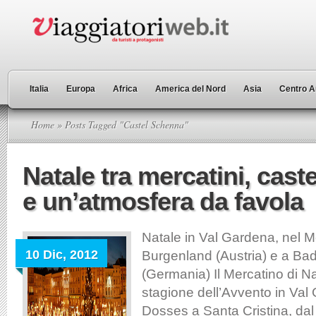
Italia
Europa
Africa
America del Nord
Asia
Centro A
Home
» Posts Tagged "Castel Schenna"
Natale tra mercatini, castel
e un’atmosfera da favola
Natale in Val Gardena, nel 
10 Dic, 2012
Burgenland (Austria) e a B
(Germania) Il Mercatino di Na
stagione dell’Avvento in Val
Dosses a Santa Cristina, dal 