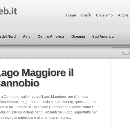
Home
Cos’è
Chi siamo
Autori
 del Nord
Asia
Centro America
Oceania
Sud America
Regala
 Lago Maggiore il
Cannobio
o a Cannobio, sulle rive del Lago Maggiore, per il famoso
annobiese, tre giornate di festa e divertimento, quest’anno in
al 6 all’ 8 marzo. Il Carnevale Cannobiese o ambrosiano è
adizioni più importanti per gli abitanti del luogo, soprattutto per
ecidono di partecipare alla famosa sfilata e...