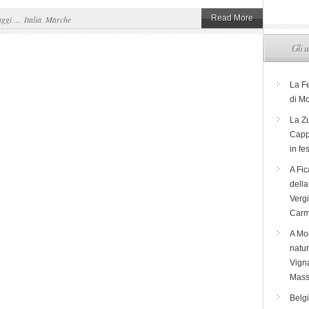
Read More
aggi ...
,
Italia
,
Marche
Gli u
La F
di M
La Zu
Capp
in fe
A Fic
dell
Verg
Carm
A Mon
natur
Vigna
Mass
Belg