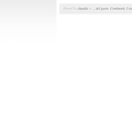
Posted by
claudia
in
... del gusto
,
Continenti
,
I vi