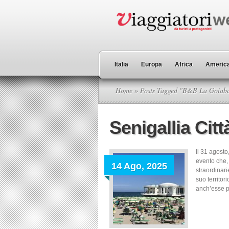
Italia
Europa
Africa
America
Home
» Posts Tagged "B&B La Goiab
Senigallia Cit
Il 31 agosto
evento che, 
14 Ago, 2025
straordinari
suo territor
anch’esse pe