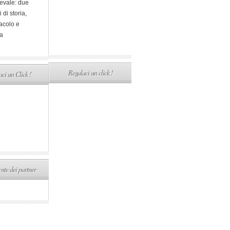
evale: due
i di storia,
acolo e
a
Regalaci un click !
ci un Click !
ste dei partner