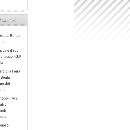
ltimi articoli
esta al Borgo
orcone
cca e il suo
ellaccio I.G.P
sta
arolo la Fiera
a Beata
ine del
ine
opoli i vini
ali di
ioli in
eria
ioioso