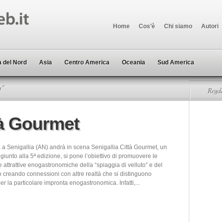
Home
Cos’è
Chi siamo
Autori
 del Nord
Asia
Centro America
Oceania
Sud America
a"
Regala
tà Gourmet
, a Senigallia (AN) andrà in scena Senigallia Città Gourmet, un
giunto alla 5ª edizione, si pone l’obiettivo di promuovere le
e attrattive enogastronomiche della “spiaggia di velluto” e del
io creando connessioni con altre realtà che si distinguono
r la particolare impronta enogastronomica. Infatti,...