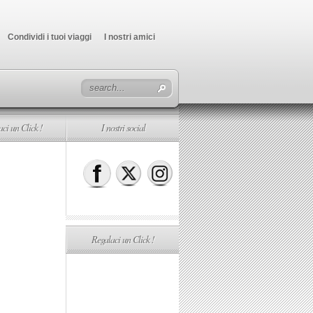
Condividi i tuoi viaggi
I nostri amici
ci un Click !
I nostri social
Regalaci un Click !