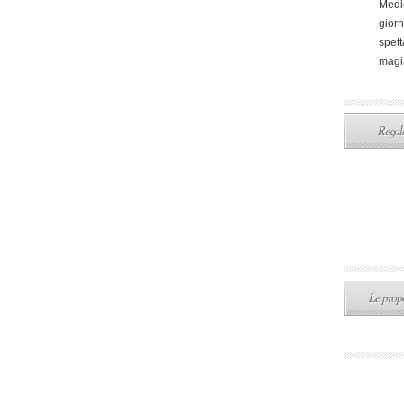
Medi
giorn
spett
magi
Regala
Le propo