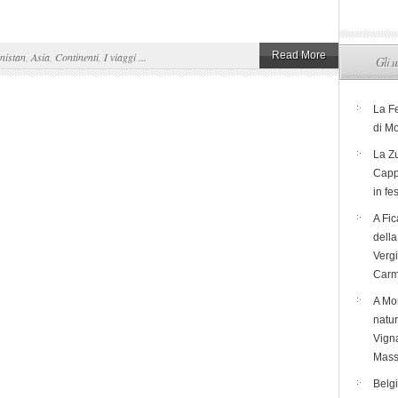
Read More
nistan
,
Asia
,
Continenti
,
I viaggi ...
Gli u
La F
di M
La Zu
Capp
in fe
A Fic
dell
Verg
Carm
A Mon
natur
Vigna
Mass
Belg