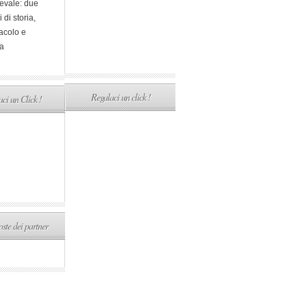
evale: due
i di storia,
acolo e
a
Regalaci un click !
ci un Click !
ste dei partner