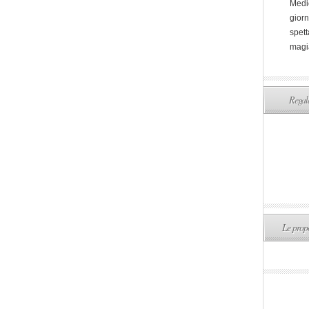
Medi
giorn
spett
magi
Regala
Le propo