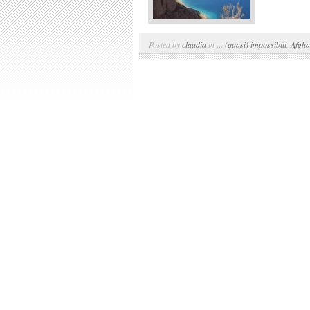
Posted by
claudia
in
... (quasi) impossibili
,
Afgha