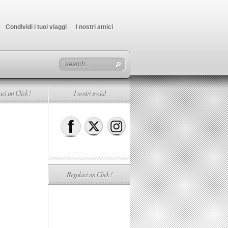
Condividi i tuoi viaggi
I nostri amici
ci un Click !
I nostri social
Regalaci un Click !