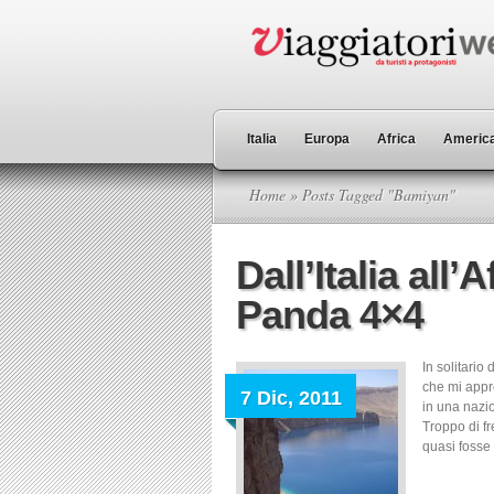
Italia
Europa
Africa
America
Home
» Posts Tagged "Bamiyan"
Dall’Italia all’
Panda 4×4
In solitario
che mi appre
7 Dic, 2011
in una nazio
Troppo di fr
quasi fosse 