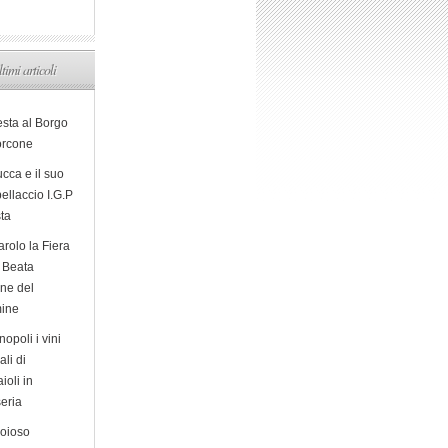
ltimi articoli
esta al Borgo
orcone
cca e il suo
ellaccio I.G.P
sta
arolo la Fiera
a Beata
ine del
ine
opoli i vini
ali di
ioli in
eria
ioioso