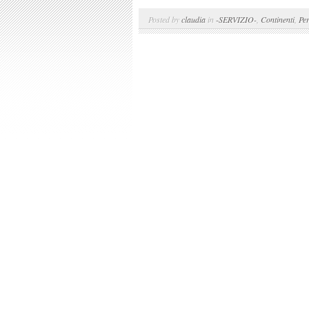
Posted by
claudia
in
-SERVIZIO-
,
Continenti
,
Pe