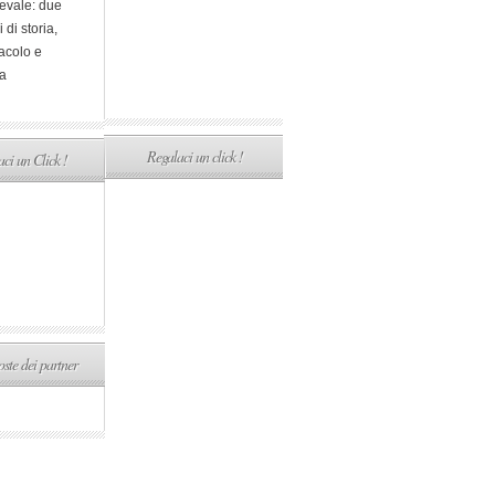
evale: due
i di storia,
acolo e
a
Regalaci un click !
ci un Click !
ste dei partner