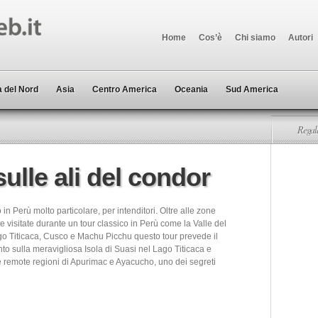
Home
Cos’è
Chi siamo
Autori
 del Nord
Asia
Centro America
Oceania
Sud America
Regala
ulle ali del condor
o in Perù molto particolare, per intenditori. Oltre alle zone
visitate durante un tour classico in Perù come la Valle del
ago Titicaca, Cusco e Machu Picchu questo tour prevede il
to sulla meravigliosa Isola di Suasi nel Lago Titicaca e
le remote regioni di Apurimac e Ayacucho, uno dei segreti