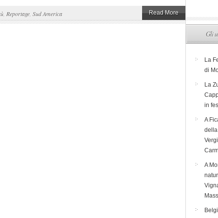
Read More
rù
,
Reportage
,
Sud America
Gli u
La F
di M
La Zu
Capp
in fe
A Fic
dell
Verg
Carm
A Mon
natur
Vigna
Mass
Belg