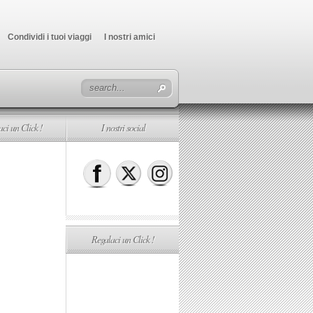
Condividi i tuoi viaggi
I nostri amici
ci un Click !
I nostri social
Regalaci un Click !