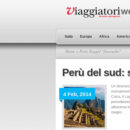
Italia
Europa
Africa
America
Home
» Posts Tagged "Ayacucho"
Perù del sud: s
Un itinerari
normalmente 
4 Feb, 2014
Colca, il L
pernottamen
attraversa 
meglio...