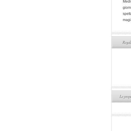
Medi
giorn
spett
magi
Regala
Le propo