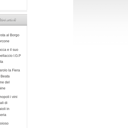
ltimi articoli
esta al Borgo
orcone
cca e il suo
ellaccio I.G.P
sta
arolo la Fiera
a Beata
ine del
ine
opoli i vini
ali di
ioli in
eria
ioioso