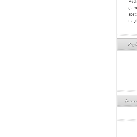
Medi
giorn
spett
magi
Regala
Le propo