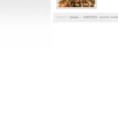
Posted by
claudia
in
-SERVIZIO-
,
Austria
,
Conti