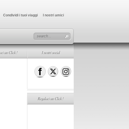
Condividi i tuoi viaggi
I nostri amici
ci un Click !
I nostri social
Regalaci un Click !