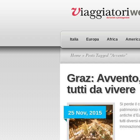
Italia
Europa
Africa
America
Home
» Posts Tagged "Avvento"
Graz: Avvento
tutti da vivere
Si perde il 
patrimonio 
25 Nov, 2015
antiche d’Eu
tutti diversi
innovazione,