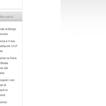
ltimi articoli
esta al Borgo
orcone
cca e il suo
ellaccio I.G.P
sta
arolo la Fiera
a Beata
ine del
ine
opoli i vini
ali di
ioli in
eria
ioioso