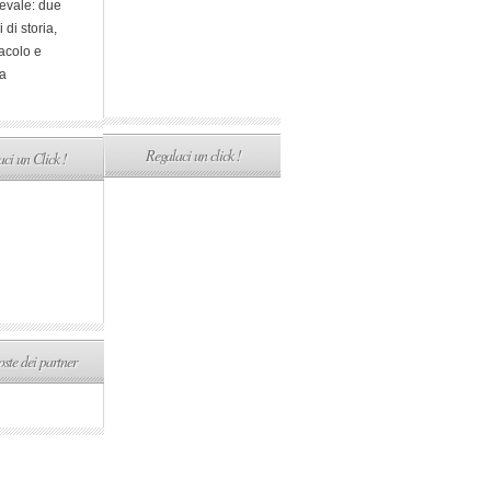
evale: due
i di storia,
acolo e
a
Regalaci un click !
ci un Click !
ste dei partner