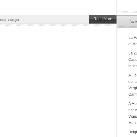
Read More
nenti
,
Europa
Gli u
La F
di M
La Zu
Capp
in fe
A Fic
dell
Verg
Carm
A Mon
natur
Vigna
Mass
Belg