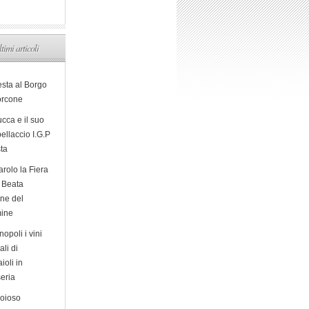
ltimi articoli
esta al Borgo
orcone
cca e il suo
ellaccio I.G.P
sta
arolo la Fiera
a Beata
ine del
ine
opoli i vini
ali di
ioli in
eria
ioioso