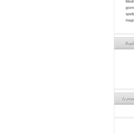
Medi
giorn
spett
magi
Regala
Le propo