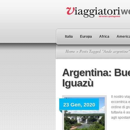
Italia
Europa
Africa
America
Home
» Posts Tagged "Ande argentine"
Argentina: Bue
Iguazù
Il nostro vi
eccentrica e
23 Gen, 2020
ordine di g
tuttavia è a
agli spostame