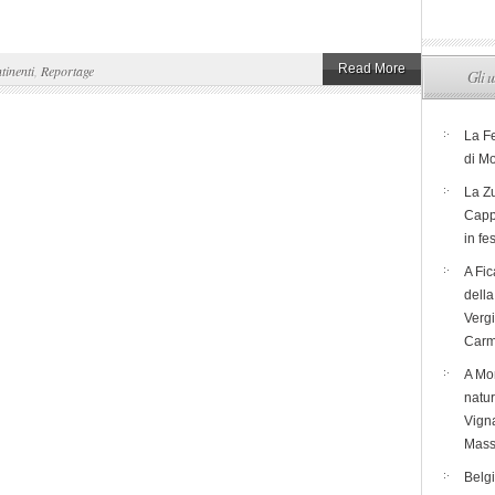
Read More
tinenti
,
Reportage
Gli u
La F
di M
La Zu
Capp
in fe
A Fic
dell
Verg
Carm
A Mon
natur
Vigna
Mass
Belg