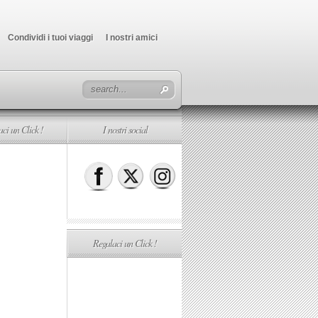
Condividi i tuoi viaggi
I nostri amici
ci un Click !
I nostri social
Regalaci un Click !