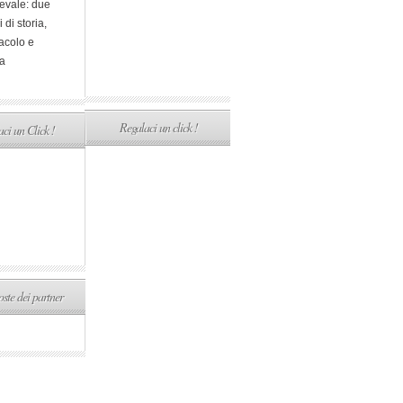
evale: due
i di storia,
acolo e
a
Regalaci un click !
ci un Click !
ste dei partner