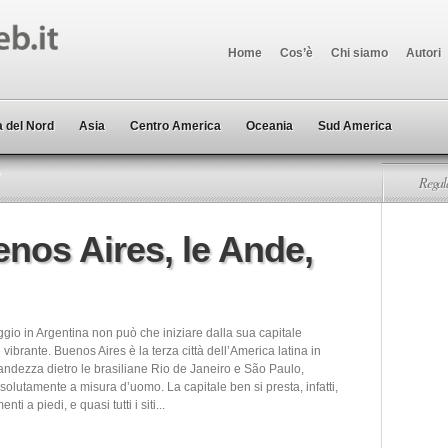
Home
Cos’è
Chi siamo
Autori
 del Nord
Asia
Centro America
Oceania
Sud America
Regala
nos Aires, le Ande,
aggio in Argentina non può che iniziare dalla sua capitale
 vibrante. Buenos Aires è la terza città dell’America latina in
randezza dietro le brasiliane Rio de Janeiro e São Paulo,
ssolutamente a misura d’uomo. La capitale ben si presta, infatti,
nti a piedi, e quasi tutti i siti...