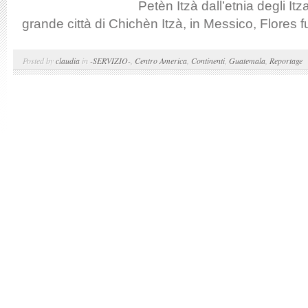
Petèn Itzà dall’etnia degli Itz
grande città di Chichèn Itzà, in Messico, Flores fu
Posted by
claudia
in
-SERVIZIO-
,
Centro America
,
Continenti
,
Guatemala
,
Reportage