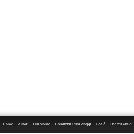
Home
Autori
Chi siamo
Condividi i tuoi viaggi
Cos’è
I nostri amici