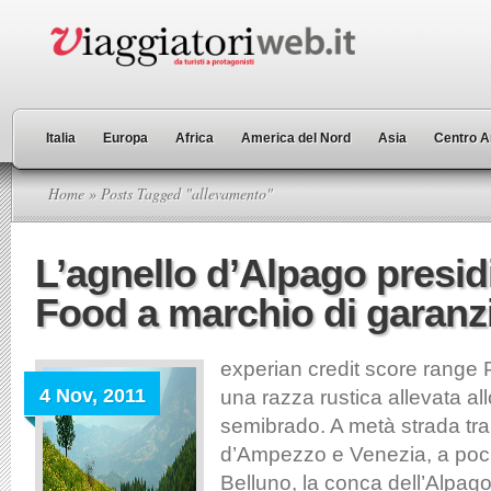
Italia
Europa
Africa
America del Nord
Asia
Centro A
Home
» Posts Tagged "allevamento"
L’agnello d’Alpago presid
Food a marchio di garanz
experian credit score range 
4 Nov, 2011
una razza rustica allevata al
semibrado. A metà strada tra
d’Ampezzo e Venezia, a poch
Belluno, la conca dell’Alpag