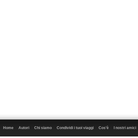
Home
Autori
Chi siamo
Condividi i tuoi viaggi
Cos’è
I nostri amici