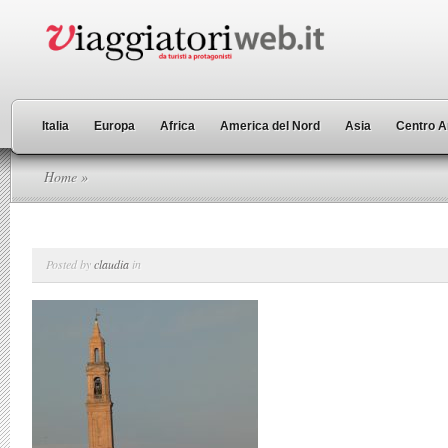
Italia
Europa
Africa
America del Nord
Asia
Centro A
Home
»
Posted by
claudia
in