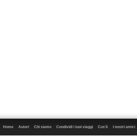
Home
Autori
Chi siamo
Condividi i tuoi viaggi
Cos’è
I nostri amici