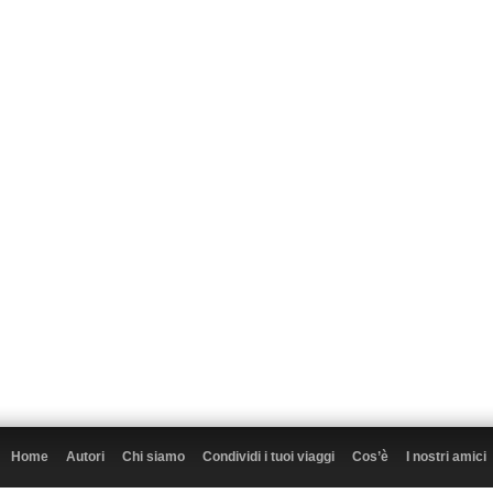
Home
Autori
Chi siamo
Condividi i tuoi viaggi
Cos’è
I nostri amici