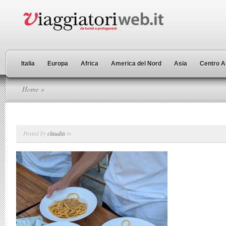
Italia
Europa
Africa
America del Nord
Asia
Centro A
Home
»
Posted by
claudia
in