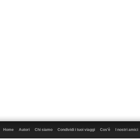
Home
Autori
Chi siamo
Condividi i tuoi viaggi
Cos’è
I nostri amici