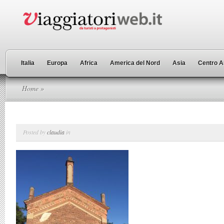
Italia
Europa
Africa
America del Nord
Asia
Centro A
Home
»
Posted by
claudia
in