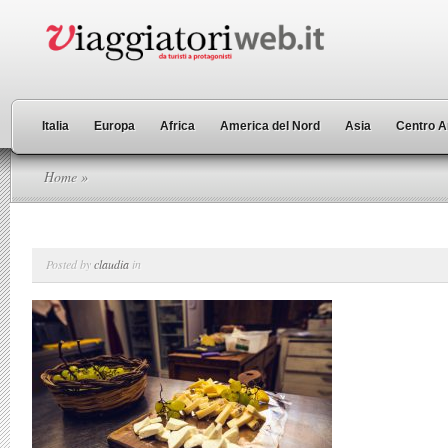
Italia
Europa
Africa
America del Nord
Asia
Centro A
Home
»
Posted by
claudia
in