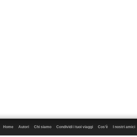
Home
Autori
Chi siamo
Condividi i tuoi viaggi
Cos’è
I nostri amici