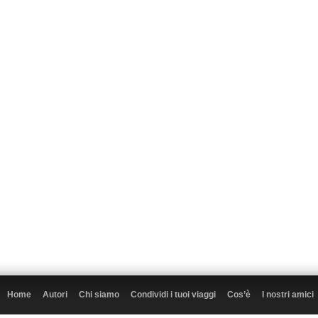
Home
Autori
Chi siamo
Condividi i tuoi viaggi
Cos’è
I nostri amici