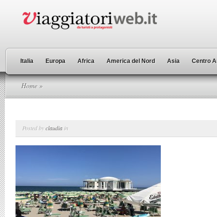
Italia
Europa
Africa
America del Nord
Asia
Centro A
Home
»
Posted by
claudia
in