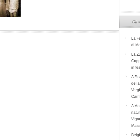
Gli u
La F
di M
La Zu
Capp
in fe
A Fic
dell
Verg
Carm
A Mon
natur
Vigna
Mass
Belg