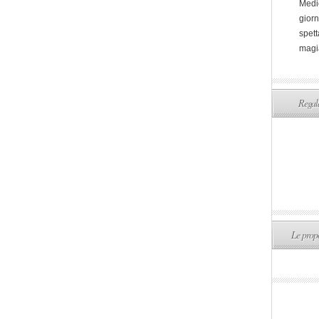
Medi
giorn
spett
magi
Regala
Le propo