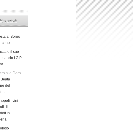
ltimi articoli
esta al Borgo
orcone
cca e il suo
ellaccio I.G.P
sta
arolo la Fiera
a Beata
ine del
ine
opoli i vini
ali di
ioli in
eria
ioioso