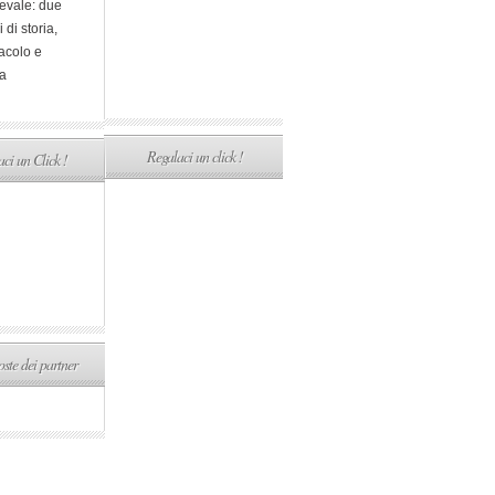
evale: due
i di storia,
acolo e
a
Regalaci un click !
ci un Click !
ste dei partner