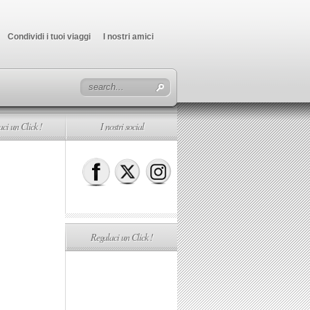
Condividi i tuoi viaggi
I nostri amici
ci un Click !
I nostri social
Regalaci un Click !