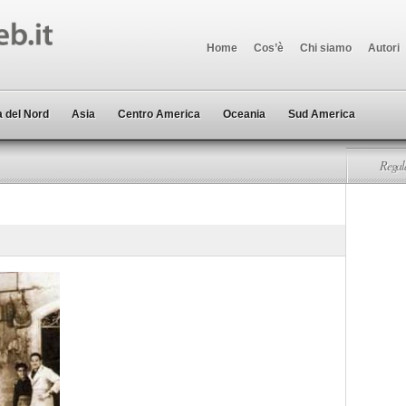
Home
Cos’è
Chi siamo
Autori
 del Nord
Asia
Centro America
Oceania
Sud America
Regala