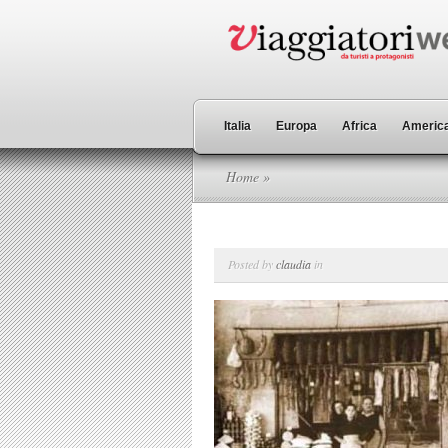
Italia
Europa
Africa
America
Home
»
Posted by
claudia
in