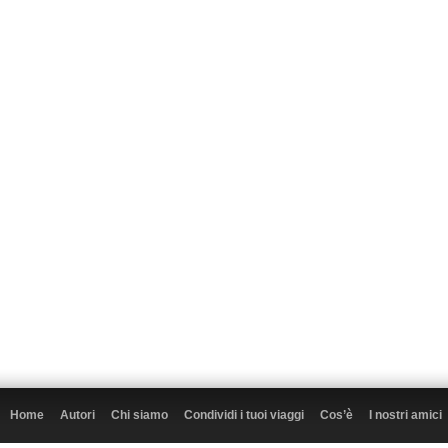
Home
Autori
Chi siamo
Condividi i tuoi viaggi
Cos’è
I nostri amici