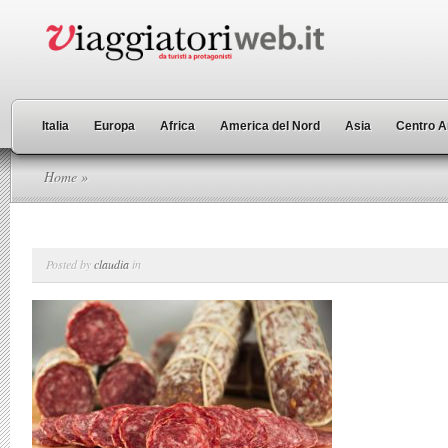
Italia
Europa
Africa
America del Nord
Asia
Centro A
Home
»
Posted by
claudia
in