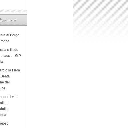
ltimi articoli
esta al Borgo
orcone
cca e il suo
ellaccio I.G.P
sta
arolo la Fiera
a Beata
ine del
ine
opoli i vini
ali di
ioli in
eria
ioioso