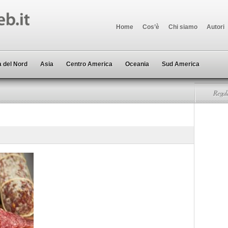
Home
Cos’è
Chi siamo
Autori
 del Nord
Asia
Centro America
Oceania
Sud America
Regala