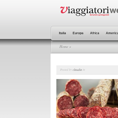
Italia
Europa
Africa
America
Home
»
Posted by
claudia
in