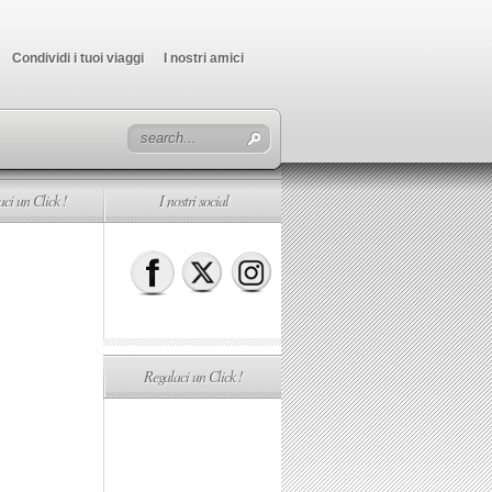
Condividi i tuoi viaggi
I nostri amici
ci un Click !
I nostri social
Regalaci un Click !