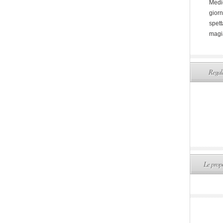
Medi
giorn
spett
magi
Regala
Le propo