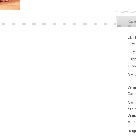
Gli u
La F
di M
La Zu
Capp
in fe
A Fic
dell
Verg
Carm
A Mon
natur
Vigna
Mass
Belg