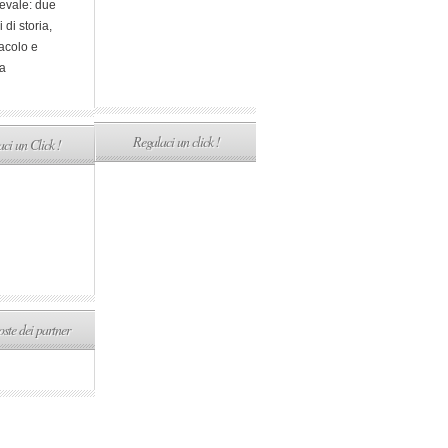
evale: due
i di storia,
acolo e
a
Regalaci un click !
ci un Click !
ste dei partner