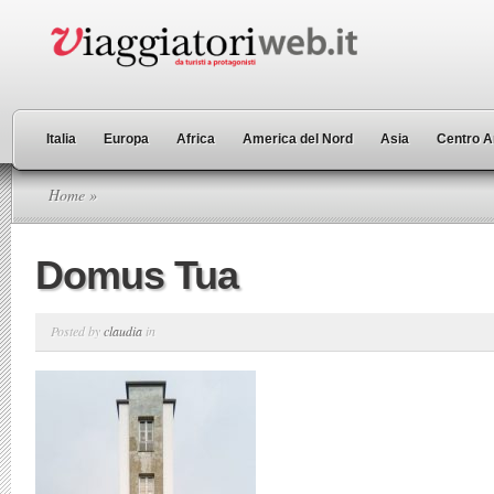
Italia
Europa
Africa
America del Nord
Asia
Centro A
Home
»
Domus Tua
Posted by
claudia
in