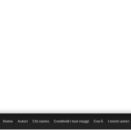
Home
Autori
Chi siamo
Condividi i tuoi viaggi
Cos’è
I nostri amici