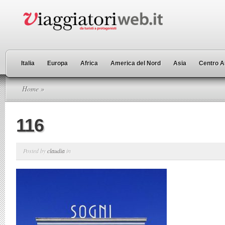
Italia
Europa
Africa
America del Nord
Asia
Centro A
Home
»
116
Posted by
claudia
in