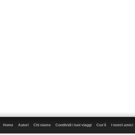
Home
Autori
Chi siamo
Condividi i tuoi viaggi
Cos’è
I nostri amici