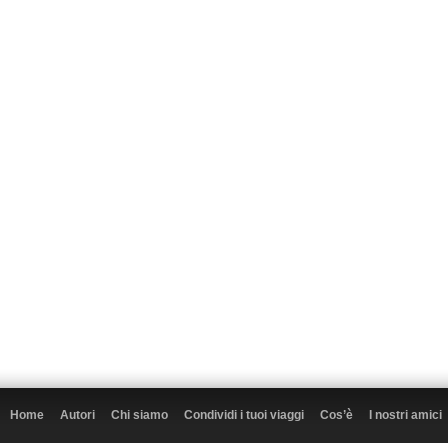
Home
Autori
Chi siamo
Condividi i tuoi viaggi
Cos’è
I nostri amici