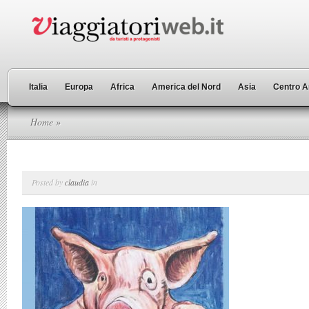
Italia
Europa
Africa
America del Nord
Asia
Centro A
Home
»
Posted by
claudia
in