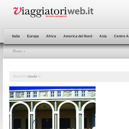
Italia
Europa
Africa
America del Nord
Asia
Centro A
Home
»
Posted by
claudia
in