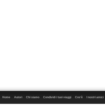
Home
Autori
Chi siamo
Condividi i tuoi viaggi
Cos’è
I nostri amici