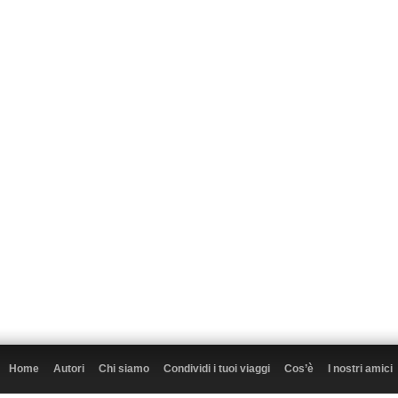
Home
Autori
Chi siamo
Condividi i tuoi viaggi
Cos’è
I nostri amici