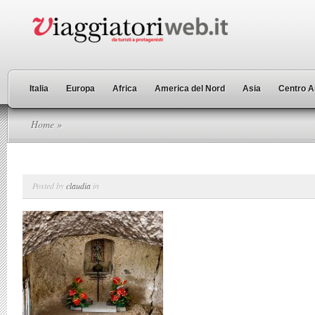
Italia
Europa
Africa
America del Nord
Asia
Centro A
Home
»
Posted by
claudia
in