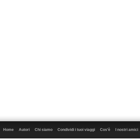
Home
Autori
Chi siamo
Condividi i tuoi viaggi
Cos’è
I nostri amici