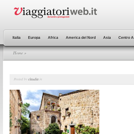
Italia
Europa
Africa
America del Nord
Asia
Centro A
Home
»
Posted by
claudia
in