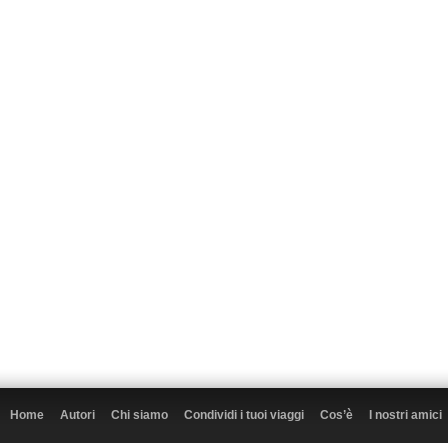
Home
Autori
Chi siamo
Condividi i tuoi viaggi
Cos’è
I nostri amici