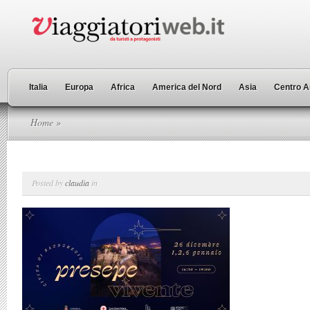
Italia
Europa
Africa
America del Nord
Asia
Centro A
Home
»
Posted by
claudia
in