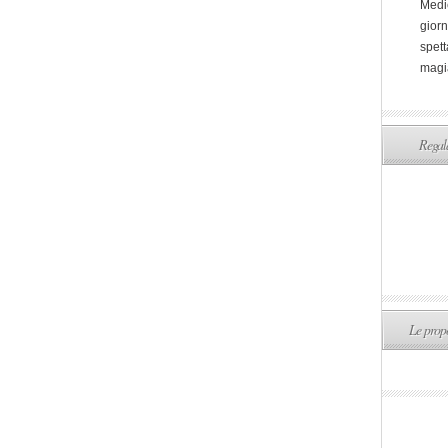
Medi
giorn
spett
magi
Regala
Le propo