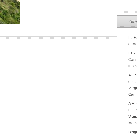
Gli u
La F
di M
La Zu
Capp
in fe
A Fic
dell
Verg
Carm
A Mon
natur
Vigna
Mass
Belg