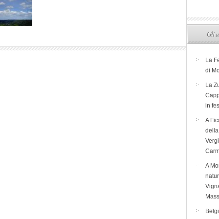
Gli u
La F
di M
La Zu
Capp
in fe
A Fic
dell
Verg
Carm
A Mon
natur
Vigna
Mass
Belg