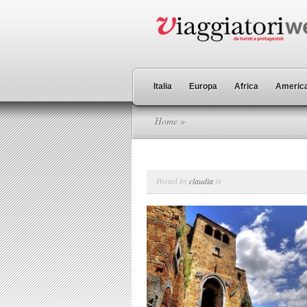
Italia
Europa
Africa
America
Home
»
Posted by
claudia
in