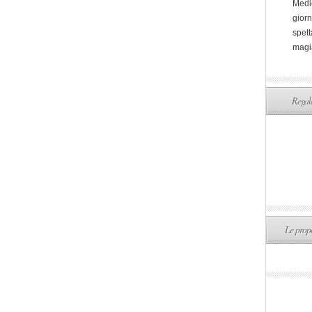
Medi
giorn
spett
magi
Regala
Le propo