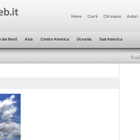
Home
Cos’è
Chi siamo
Autori
 del Nord
Asia
Centro America
Oceania
Sud America
Regala