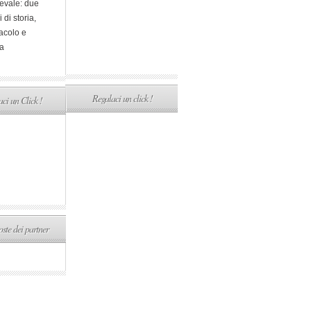
evale: due
i di storia,
acolo e
a
Regalaci un click !
ci un Click !
ste dei partner