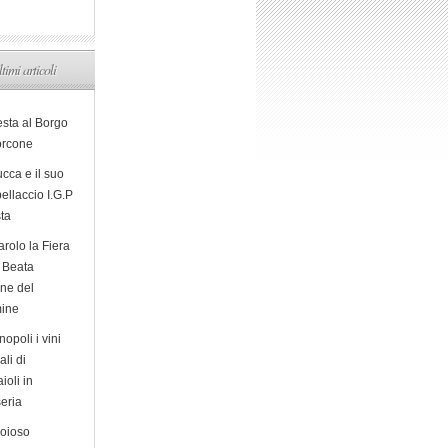
ltimi articoli
esta al Borgo
orcone
cca e il suo
ellaccio I.G.P
sta
arolo la Fiera
a Beata
ine del
ine
opoli i vini
ali di
ioli in
eria
ioioso