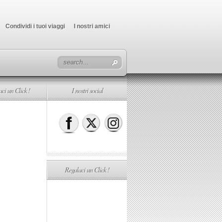
Condividi i tuoi viaggi
I nostri amici
ci un Click !
I nostri social
Regalaci un Click !