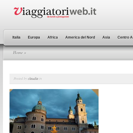
Italia
Europa
Africa
America del Nord
Asia
Centro A
Home
»
Posted by
claudia
in