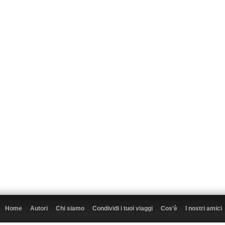
Home
Autori
Chi siamo
Condividi i tuoi viaggi
Cos’è
I nostri amici