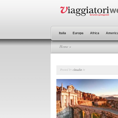
Italia
Europa
Africa
America
Home
»
Posted by
claudia
in