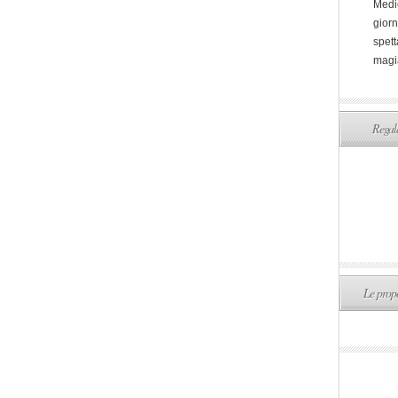
Medi
giorn
spett
magi
Regala
Le propo