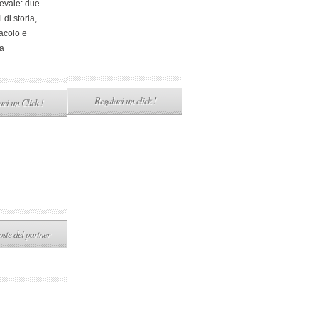
evale: due
i di storia,
acolo e
a
Regalaci un click !
ci un Click !
ste dei partner