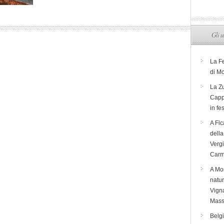
Gli u
La F
di M
La Zu
Capp
in fe
A Fic
dell
Verg
Carm
A Mon
natur
Vigna
Mass
Belg