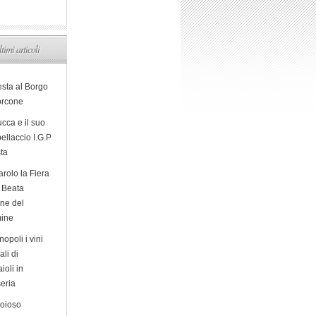
ltimi articoli
esta al Borgo
orcone
cca e il suo
ellaccio I.G.P
sta
arolo la Fiera
a Beata
ine del
ine
opoli i vini
ali di
ioli in
eria
ioioso