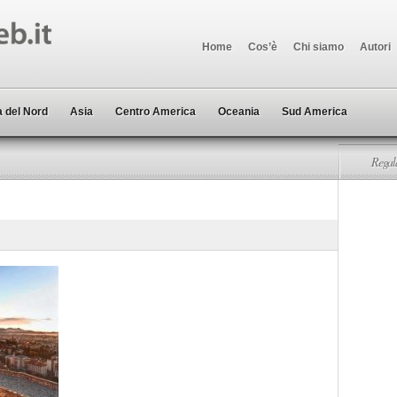
Home
Cos’è
Chi siamo
Autori
 del Nord
Asia
Centro America
Oceania
Sud America
Regala