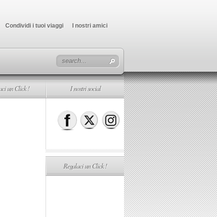
Condividi i tuoi viaggi
I nostri amici
ci un Click !
I nostri social
Regalaci un Click !