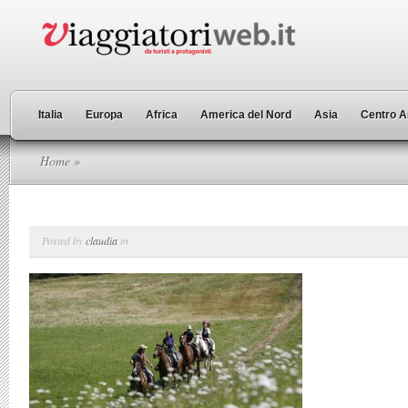
Italia
Europa
Africa
America del Nord
Asia
Centro A
Home
»
Posted by
claudia
in