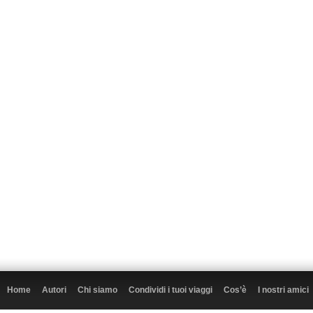
Home
Autori
Chi siamo
Condividi i tuoi viaggi
Cos’è
I nostri amici