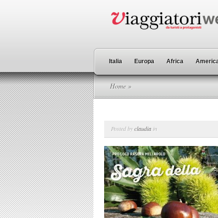
Italia
Europa
Africa
America
Home
»
Posted by
claudia
in