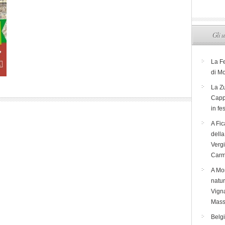
Gli u
La F
di M
La Zu
Capp
in fe
A Fic
dell
Verg
Carm
A Mon
natur
Vigna
Mass
Belg