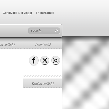
Condividi i tuoi viaggi
I nostri amici
ci un Click !
I nostri social
Regalaci un Click !