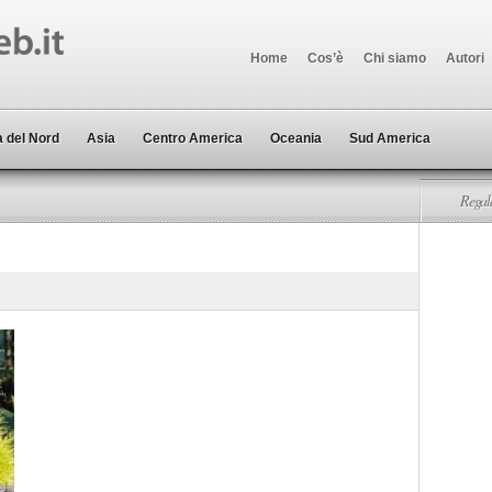
Home
Cos’è
Chi siamo
Autori
 del Nord
Asia
Centro America
Oceania
Sud America
Regala