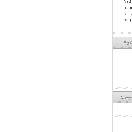
Medi
giorn
spett
magi
Regala
Le propo