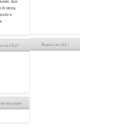
evale: due
i di storia,
acolo e
a
Regalaci un click !
ci un Click !
ste dei partner