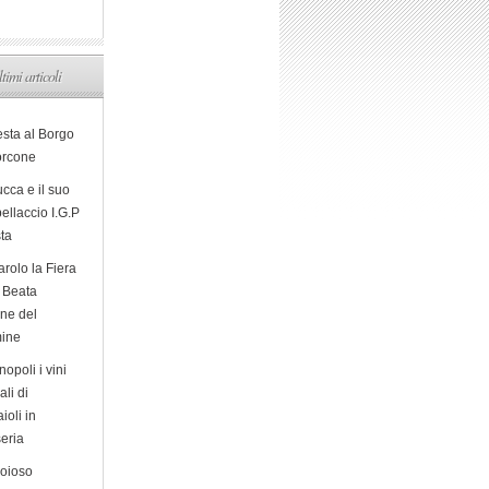
ltimi articoli
esta al Borgo
orcone
cca e il suo
ellaccio I.G.P
sta
arolo la Fiera
a Beata
ine del
ine
opoli i vini
ali di
ioli in
eria
ioioso