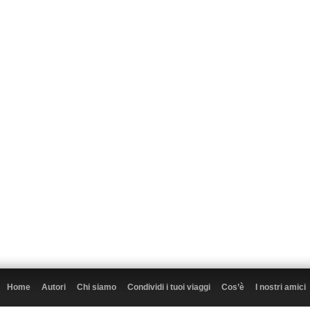
Home
Autori
Chi siamo
Condividi i tuoi viaggi
Cos’è
I nostri amici