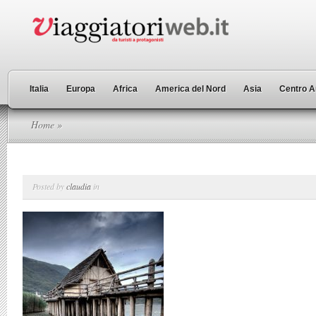
Italia
Europa
Africa
America del Nord
Asia
Centro A
Home
»
Posted by
claudia
in