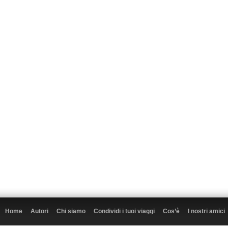
Home
Autori
Chi siamo
Condividi i tuoi viaggi
Cos’è
I nostri amici