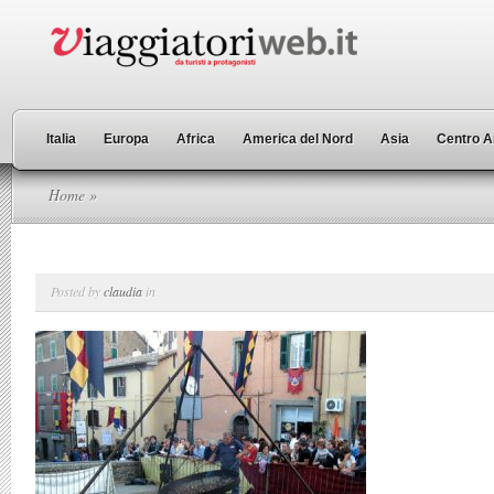
Italia
Europa
Africa
America del Nord
Asia
Centro A
Home
»
Posted by
claudia
in