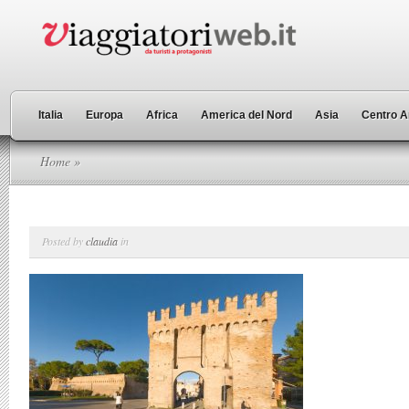
Italia
Europa
Africa
America del Nord
Asia
Centro A
Home
»
Posted by
claudia
in