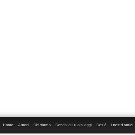
Home
Autori
Chi siamo
Condividi i tuoi viaggi
Cos’è
I nostri amici