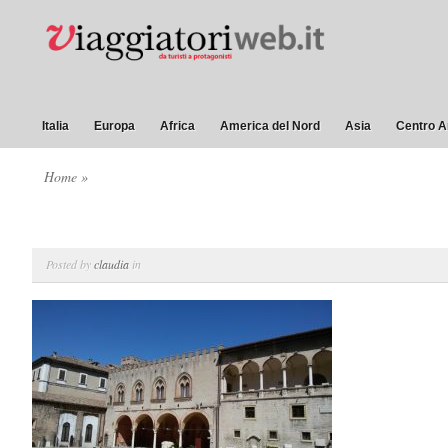
Italia
Europa
Africa
America del Nord
Asia
Centro A
Home
»
Posted by
claudia
in