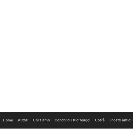
Home
Autori
Chi siamo
Condividi i tuoi viaggi
Cos’è
I nostri amici