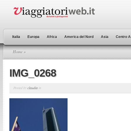
Italia
Europa
Africa
America del Nord
Asia
Centro A
Home
»
IMG_0268
Posted by
claudia
in