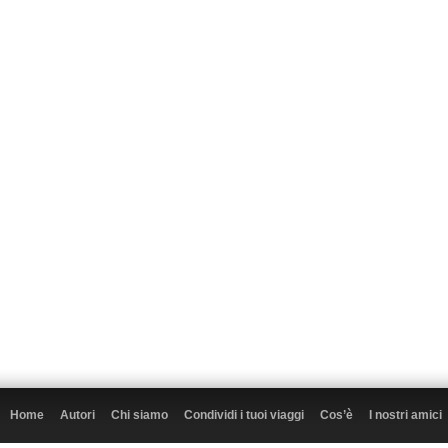
Home
Autori
Chi siamo
Condividi i tuoi viaggi
Cos’è
I nostri amici