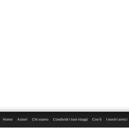
Home
Autori
Chi siamo
Condividi i tuoi viaggi
Cos’è
I nostri amici