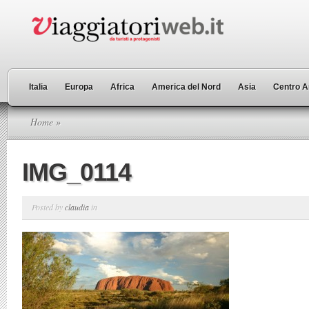
Italia
Europa
Africa
America del Nord
Asia
Centro A
Home
»
IMG_0114
Posted by
claudia
in