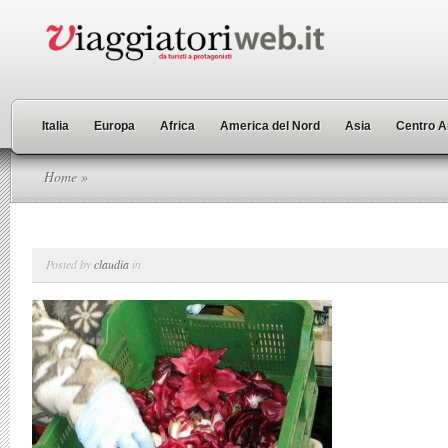
Italia
Europa
Africa
America del Nord
Asia
Centro A
Home
»
Posted by
claudia
in