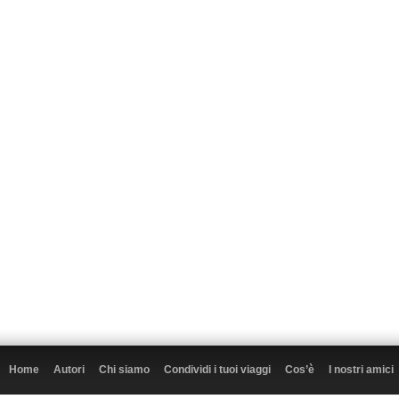
Home
Autori
Chi siamo
Condividi i tuoi viaggi
Cos’è
I nostri amici