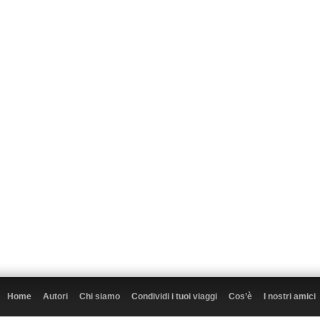
Home
Autori
Chi siamo
Condividi i tuoi viaggi
Cos’è
I nostri amici