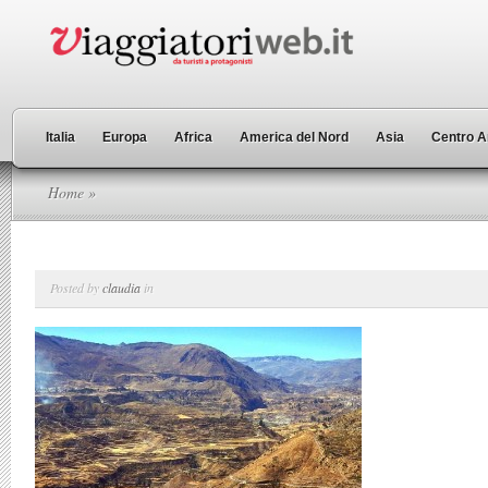
Italia
Europa
Africa
America del Nord
Asia
Centro A
Home
»
Posted by
claudia
in