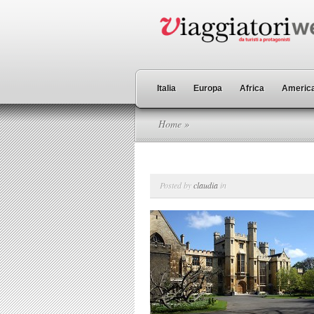
Italia
Europa
Africa
America
Home
»
Posted by
claudia
in