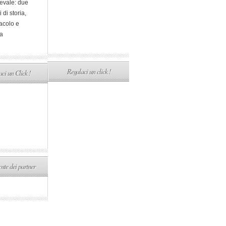
evale: due
i di storia,
acolo e
a
Regalaci un click !
ci un Click !
ste dei partner