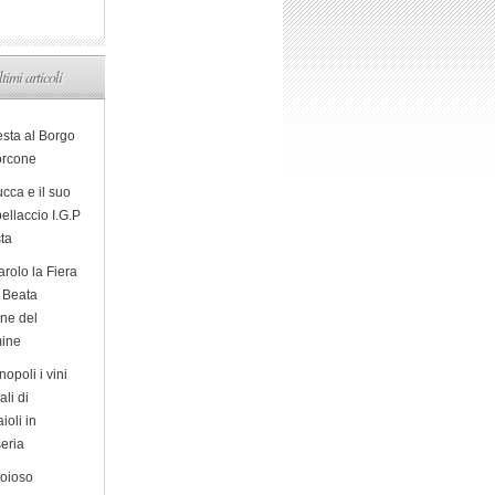
ltimi articoli
esta al Borgo
orcone
cca e il suo
ellaccio I.G.P
sta
arolo la Fiera
a Beata
ine del
ine
opoli i vini
ali di
ioli in
eria
ioioso