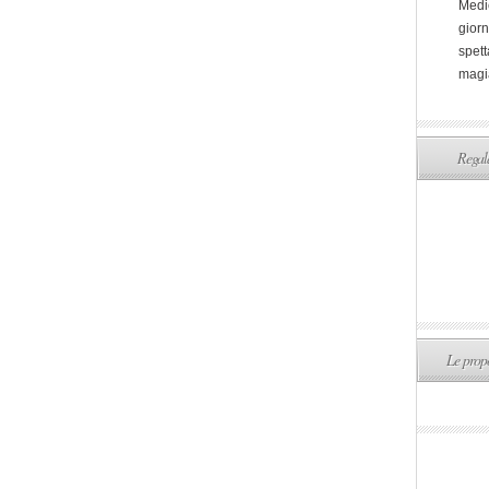
Medi
giorn
spett
magi
Regala
Le propo