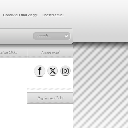
Condividi i tuoi viaggi
I nostri amici
ci un Click !
I nostri social
Regalaci un Click !