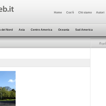
Home
Cos’è
Chi siamo
Autori
 del Nord
Asia
Centro America
Oceania
Sud America
Regala