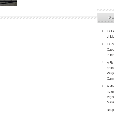
Gli u
La F
di M
La Zu
Capp
in fe
A Fic
dell
Verg
Carm
A Mon
natur
Vigna
Mass
Belg