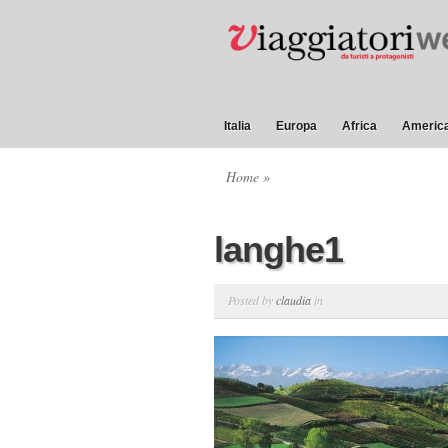
Italia
Europa
Africa
America
Home
»
langhe1
Posted by
claudia
in