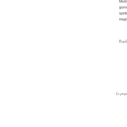
Medi
giorn
spett
magi
Regala
Le propo