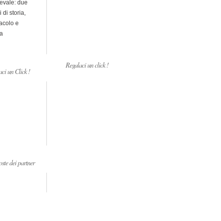
evale: due
i di storia,
acolo e
a
Regalaci un click !
ci un Click !
ste dei partner