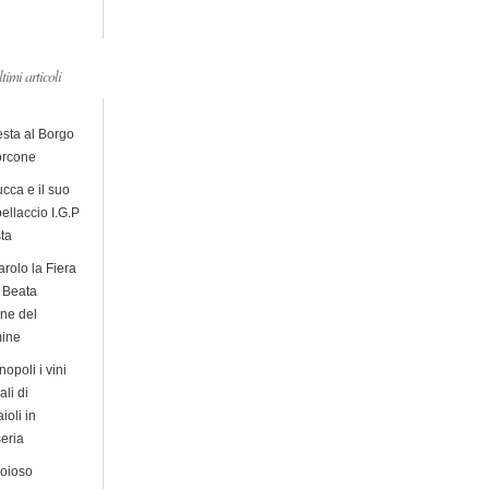
ltimi articoli
esta al Borgo
orcone
cca e il suo
ellaccio I.G.P
sta
arolo la Fiera
a Beata
ine del
ine
opoli i vini
ali di
ioli in
eria
ioioso