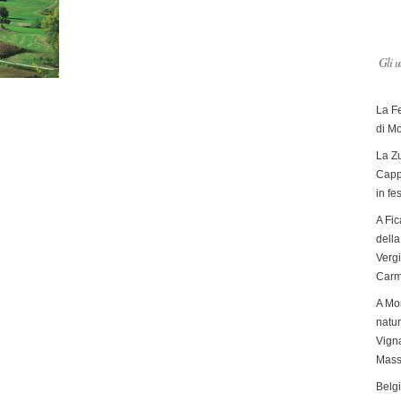
Gli u
La F
di M
La Zu
Capp
in fe
A Fic
dell
Verg
Carm
A Mon
natur
Vigna
Mass
Belg