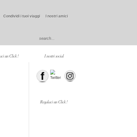
Condividi i tuoi viaggi
I nostri amici
ci un Click !
I nostri social
Regalaci un Click !