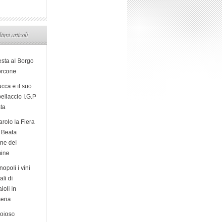
ltimi articoli
esta al Borgo
orcone
cca e il suo
ellaccio I.G.P
sta
arolo la Fiera
a Beata
ine del
ine
opoli i vini
ali di
ioli in
eria
ioioso