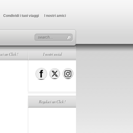
Condividi i tuoi viaggi
I nostri amici
ci un Click !
I nostri social
Regalaci un Click !