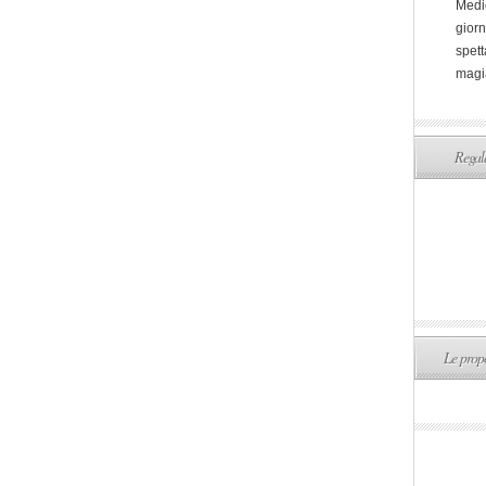
Medi
giorn
spett
magi
Regala
Le propo