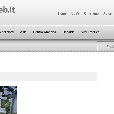
Home
Cos’è
Chi siamo
Autori
 del Nord
Asia
Centro America
Oceania
Sud America
Regala