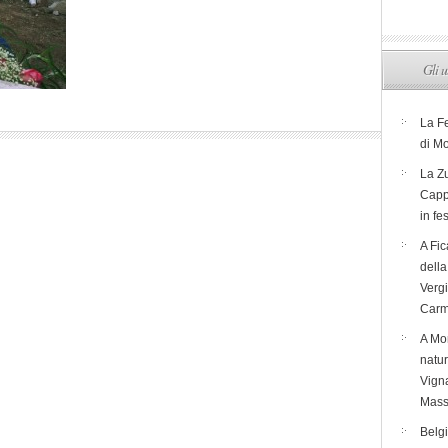
Gli u
La F
di M
La Zu
Capp
in fe
A Fic
dell
Verg
Carm
A Mon
natur
Vigna
Mass
Belg