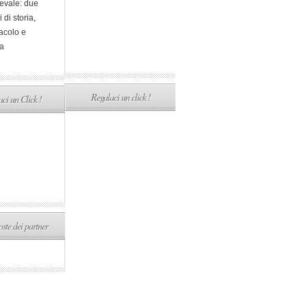
evale: due
i di storia,
acolo e
a
Regalaci un click !
ci un Click !
ste dei partner