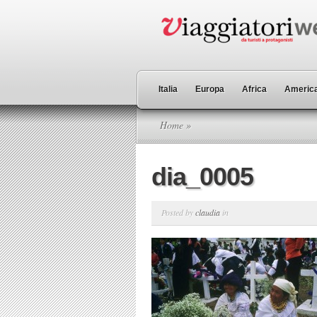
Italia
Europa
Africa
America
Home
»
dia_0005
Posted by
claudia
in