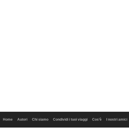
Home
Autori
Chi siamo
Condividi i tuoi viaggi
Cos’è
I nostri amici