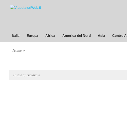
Italia
Europa
Africa
America del Nord
Asia
Centro A
Home
»
Posted by
claudia
in